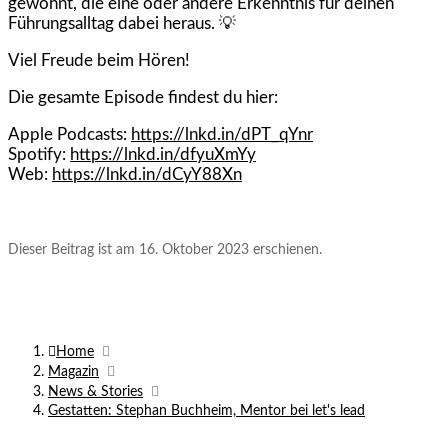
gewohnt, die eine oder andere Erkenntnis für deinen
Führungsalltag dabei heraus. 💡
Viel Freude beim Hören!
Die gesamte Episode findest du hier:
Apple Podcasts:
https://lnkd.in/dPT_qYnr
Spotify:
https://lnkd.in/dfyuXmYy
Web:
https://lnkd.in/dCyY88Xn
Dieser Beitrag ist am 16. Oktober 2023 erschienen.
Home
Magazin
News & Stories
Gestatten: Stephan Buchheim, Mentor bei let's lead